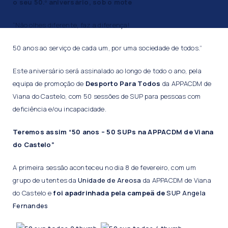
o seu 50.º aniversário, sob o mote
“Não olhes diferente, faz a diferença!
50 anos ao serviço de cada um, por uma sociedade de todos.”
Este aniversário será assinalado ao longo de todo o ano, pela
equipa de promoção de
Desporto Para Todos
da APPACDM de
Viana do Castelo, com 50 sessões de SUP para pessoas com
deficiência e/ou incapacidade.
Teremos assim “50 anos – 50 SUPs na APPACDM de Viana
do Castelo”
A primeira sessão aconteceu no dia 8 de fevereiro, com um
grupo de utentes da
Unidade de Areosa
da APPACDM de Viana
do Castelo e
foi apadrinhada pela campeã de
SUP Angela
Fernandes