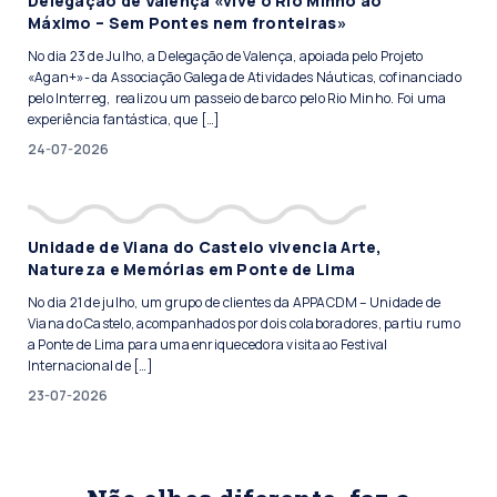
Delegação de Valença «vive o Rio Minho ao
Máximo – Sem Pontes nem fronteiras»
No dia 23 de Julho, a Delegação de Valença, apoiada pelo Projeto
«Agan+»- da Associação Galega de Atividades Náuticas, cofinanciado
pelo Interreg, realizou um passeio de barco pelo Rio Minho. Foi uma
experiência fantástica, que […]
24-07-2026
Unidade de Viana do Castelo vivencia Arte,
Natureza e Memórias em Ponte de Lima
No dia 21 de julho, um grupo de clientes da APPACDM – Unidade de
Viana do Castelo, acompanhados por dois colaboradores, partiu rumo
a Ponte de Lima para uma enriquecedora visita ao Festival
Internacional de […]
23-07-2026