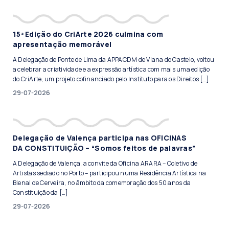
15ª Edição do CriArte 2026 culmina com
apresentação memorável
A Delegação de Ponte de Lima da APPACDM de Viana do Castelo, voltou
a celebrar a criatividade e a expressão artística com mais uma edição
do CriArte, um projeto cofinanciado pelo Instituto para os Direitos […]
29-07-2026
Delegação de Valença participa nas OFICINAS
DA CONSTITUIÇÃO – “Somos feitos de palavras”
A Delegação de Valença, a convite da Oficina ARARA – Coletivo de
Artistas sediado no Porto – participou numa Residência Artística na
Bienal de Cerveira, no âmbito da comemoração dos 50 anos da
Constituição da […]
29-07-2026