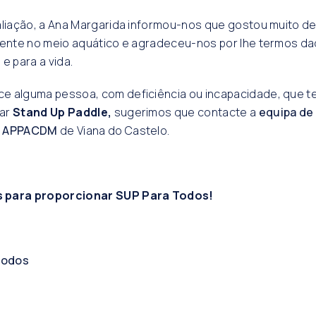
aliação, a Ana Margarida informou-nos que gostou muito d
erente no meio aquático e agradeceu-nos por lhe termos d
e para a vida.
e alguma pessoa, com deficiência ou incapacidade, que t
tar
Stand Up Paddle,
sugerimos que contacte a
equipa de
a APPACDM
de Viana do Castelo.
 para proporcionar SUP Para Todos!