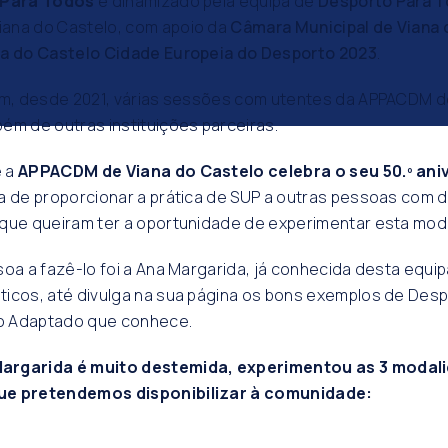
 Para Todos
é dinamizado pela equipa de
Desporto Para 
ana do Castelo, com apoio da
Câmara Municipal de Viana 
na do Castelo Cidade Europeia do Desporto 2023
.
ram, desde 2021, várias sessões com utentes da APPACDM d
ém de outras instituições parceiras.
e a
APPACDM de Viana do Castelo celebra o seu 50.º ani
a de proporcionar a prática de SUP a outras pessoas com d
 que queiram ter a oportunidade de experimentar esta mod
soa a fazê-lo foi a Ana Margarida, já conhecida desta equip
icos, até divulga na sua página os bons exemplos de Desp
ico Adaptado que conhece.
argarida é muito destemida, experimentou as 3 modal
ue pretendemos disponibilizar à comunidade: