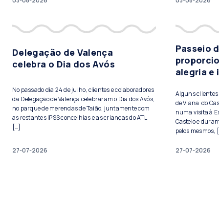
03-08-2026
03-08-2026
Passeio 
Delegação de Valença
proporci
celebra o Dia dos Avós
alegria e
No passado dia 24 de julho, clientes e colaboradores
Alguns cliente
da Delegação de Valença celebraram o Dia dos Avós,
de Viana do Cas
no parque de merendas de Taião, juntamente com
numa visita à E
as restantes IPSS concelhias e as crianças do ATL
Castelo e duran
[…]
pelos mesmos, 
27-07-2026
27-07-2026