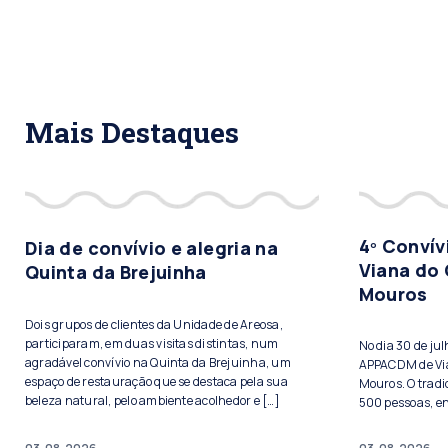
Mais Destaques
4º Conví
Dia de convívio e alegria na
Viana do 
Quinta da Brejuinha
Mouros
Dois grupos de clientes da Unidade de Areosa,
participaram, em duas visitas distintas, num
No dia 30 de ju
agradável convívio na Quinta da Brejuinha, um
APPACDM de Vian
espaço de restauração que se destaca pela sua
Mouros. O tradi
beleza natural, pelo ambiente acolhedor e […]
500 pessoas, ent