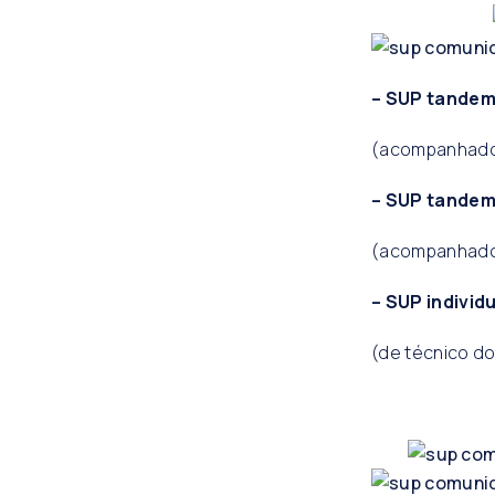
– SUP tande
(acompanhado 
– SUP tande
(acompanhado 
– SUP individ
(de técnico do