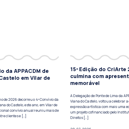
15ª Edição do CriArte
vio da APPACDM de
culmina com apresen
Castelo em Vilar de
memorável
A Delegação de Ponte de Lima da A
lho de 2026 decorreu o 4º Convívio da
Viana do Castelo, voltou a celebrar a 
a do Castelo, este ano, em Vilar de
expressão artística com mais uma ed
cional convívio anual reuniu mais de
um projeto cofinanciado pelo Institu
re clientes e […]
Direitos […]