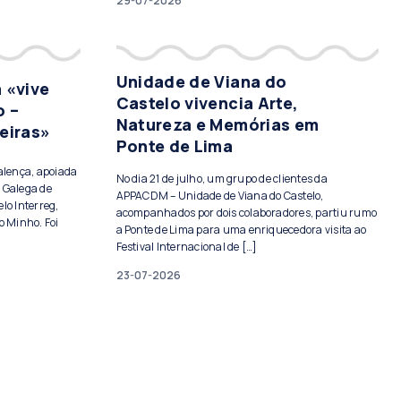
29-07-2026
Unidade de Viana do
 «vive
Castelo vivencia Arte,
o –
Natureza e Memórias em
eiras»
Ponte de Lima
Valença, apoiada
No dia 21 de julho, um grupo de clientes da
 Galega de
APPACDM – Unidade de Viana do Castelo,
lo Interreg,
acompanhados por dois colaboradores, partiu rumo
o Minho. Foi
a Ponte de Lima para uma enriquecedora visita ao
Festival Internacional de […]
23-07-2026