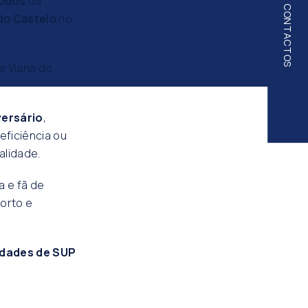
Todos
da
CONTACTOS
do Castelo
no
e Viana do
versário
,
eficiência ou
alidade.
a e fã de
orto e
idades de SUP