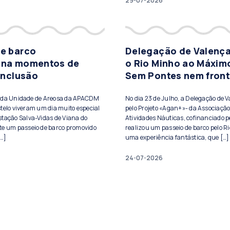
29-07-2026
de barco
Delegação de Valença
ona momentos de
o Rio Minho ao Máxim
 inclusão
Sem Pontes nem front
s da Unidade de Areosa da APACDM
No dia 23 de Julho, a Delegação de 
telo viveram um dia muito especial
pelo Projeto «Agan+»- da Associação
stação Salva-Vidas de Viana do
Atividades Náuticas, cofinanciado pe
te um passeio de barco promovido
realizou um passeio de barco pelo Ri
[…]
uma experiência fantástica, que […]
24-07-2026