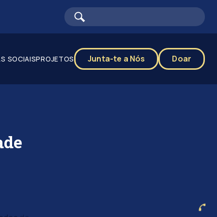
Junta-te a Nós
Doar
S SOCIAIS
PROJETOS
ade