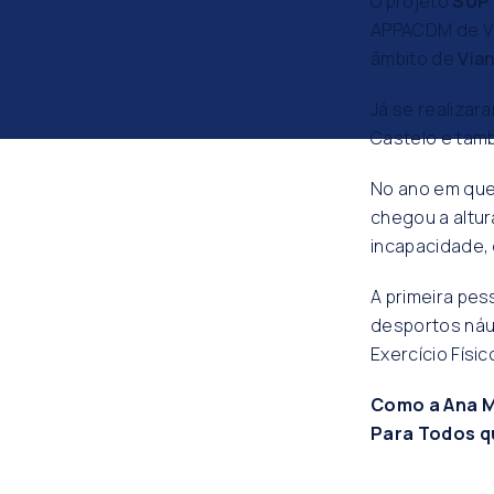
O projeto
SUP
APPACDM de Vi
âmbito de
Via
Já se realiza
Castelo e tamb
No ano em qu
chegou a altur
incapacidade,
A primeira pes
desportos náut
Exercício Fís
Como a Ana M
Para Todos q