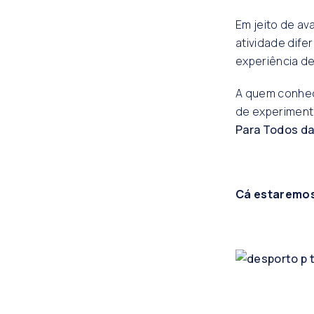
Em jeito de av
atividade dif
experiência de 
A quem conhec
de experimen
Para Todos d
Cá estaremos