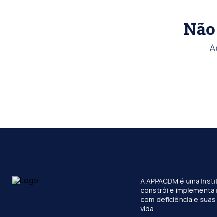
Não 
A
A APPACDM é uma Instit
constrói e implementa 
com deficiência e suas 
vida.