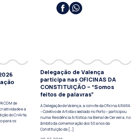
Delegação de Valença
 2026
participa nas OFICINAS DA
tação
CONSTITUIÇÃO – “Somos
feitos de palavras”
PPACDM de
A Delegação de Valença, a convite da Oficina ARARA
criatividade e a
– Coletivo de Artistas sediado no Porto – participou
ição do CriArte,
numa Residência Artística na Bienal de Cerveira, no
to para os
âmbito da comemoração dos 50 anos da
Constituição da […]