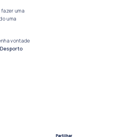
e fazer uma
ado uma
enha vontade
 Desporto
Partilhar