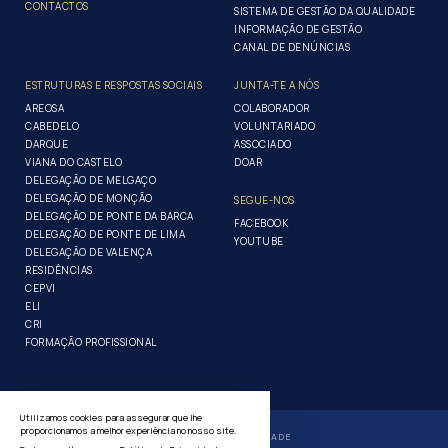
CONTACTOS
SISTEMA DE GESTÃO DA QUALIDADE
INFORMAÇÃO DE GESTÃO
CANAL DE DENÚNCIAS
ESTRUTURAS E RESPOSTAS SOCIAIS
JUNTA-TE A NÓS
AREOSA
COLABORADOR
CABEDELO
VOLUNTARIADO
DARQUE
ASSOCIADO
VIANA DO CASTELO
DOAR
DELEGAÇÃO DE MELGAÇO
DELEGAÇÃO DE MONÇÃO
SEGUE-NOS
DELEGAÇÃO DE PONTE DA BARCA
FACEBOOK
DELEGAÇÃO DE PONTE DE LIMA
YOUTUBE
DELEGAÇÃO DE VALENÇA
RESIDÊNCIAS
CEPVI
ELI
CRI
FORMAÇÃO PROFISSIONAL
Utilizamos cookies para assegurar que lhe
proporcionamos a melhor experiência no nosso site.
POLÍTICA DE PRIVACIDADE