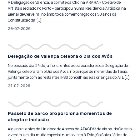
A Delegação de Valença, a convite da Oficina ARARA – Coletivo de
Artistas sediado no Porto – participou numa Residência Artística na
Bienal de Cerveira, no âmbito da comemoração dos 50 anos da
Constituição da […]
29-07-2026
Delegação de Valença celebra o Dia dos Avós
No passado dia 24 de julho, clientes e colaboradores da Delegação de
Valença celebraram o Dia dos Avós, no parque de merendas de Taião,
juntamente com as restantes IPSS concelhias e as crianças do ATL […]
27-07-2026
Passeio de barco proporciona momentos de
alegria e inclusão
Alguns clientes da Unidade de Areosa da APACDM de Viana do Castelo
viveram um dia muito especial numa visita à Estação Salva-Vidas de