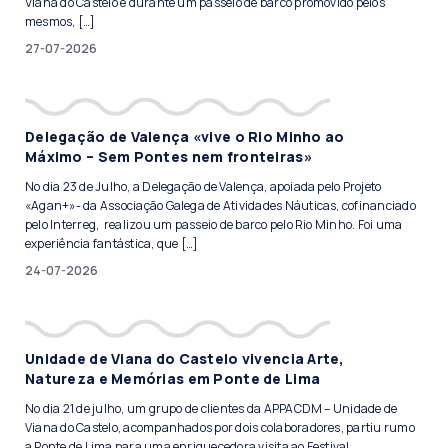
Viana do Castelo e durante um passeio de barco promovido pelos
mesmos, […]
27-07-2026
Delegação de Valença «vive o Rio Minho ao
Máximo – Sem Pontes nem fronteiras»
No dia 23 de Julho, a Delegação de Valença, apoiada pelo Projeto
«Agan+»- da Associação Galega de Atividades Náuticas, cofinanciado
pelo Interreg, realizou um passeio de barco pelo Rio Minho. Foi uma
experiência fantástica, que […]
24-07-2026
Unidade de Viana do Castelo vivencia Arte,
Natureza e Memórias em Ponte de Lima
No dia 21 de julho, um grupo de clientes da APPACDM – Unidade de
Viana do Castelo, acompanhados por dois colaboradores, partiu rumo
a Ponte de Lima para uma enriquecedora visita ao Festival