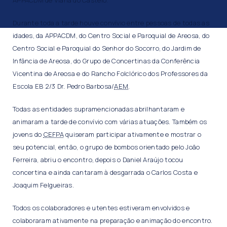
APPACDM de Viana do Castelo.
Durante toda a tarde houve convívio entre pessoas de todas as
idades, da APPACDM, do Centro Social e Paroquial de Areosa, do
Centro Social e Paroquial do Senhor do Socorro, do Jardim de
Infância de Areosa, do Grupo de Concertinas da Conferência
Vicentina de Areosa e do Rancho Folclórico dos Professores da
Escola EB 2/3 Dr. Pedro Barbosa/
AEM
.
Todas as entidades supramencionadas abrilhantaram e
animaram a tarde de convívio com várias atuações. Também os
jovens do
CEFPA
quiseram participar ativamente e mostrar o
seu potencial, então, o grupo de bombos orientado pelo João
Ferreira, abriu o encontro, depois o Daniel Araújo tocou
concertina e ainda cantaram à desgarrada o Carlos Costa e
Joaquim Felgueiras.
Todos os colaboradores e utentes estiveram envolvidos e
colaboraram ativamente na preparação e animação do encontro.