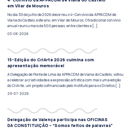
em Vilar de Mouros
No dia 30 de julho de 2026 decorreu o 4º Convívio da APPACDM de
Viana do Castelo, este ano, em Vilar de Mouros. O tradicional convívio
anual reuniu mais de 500 pessoas, entre clientes e […]
03-08-2026
15ª Edição do CriArte 2026 culmina com
apresentação memorável
A Delegação de Ponte de Lima da APPACDM de Viana do Castelo, voltou
a celebrar a criatividade e a expressão artística com mais uma edição
do CriArte, um projeto cofinanciado pelo Instituto para os Direitos […]
29-07-2026
Delegação de Valença participa nas OFICINAS
DA CONSTITUIÇÃO – “Somos feitos de palavras”