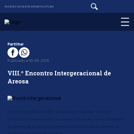
FACEBOOK
INSTAGRAM
YOUTUBE
Partilhar
Publicado a 08-06-2015
VIII.º Encontro Intergeracional de
Areosa
No dia 3 de junho de 2015, pelas 14h00, realizou-se o VIII.º
Encontro Intergeracional de Areosa, desta vez nas instalações
do Centro de Educação e Formação Profissional de Areosa da