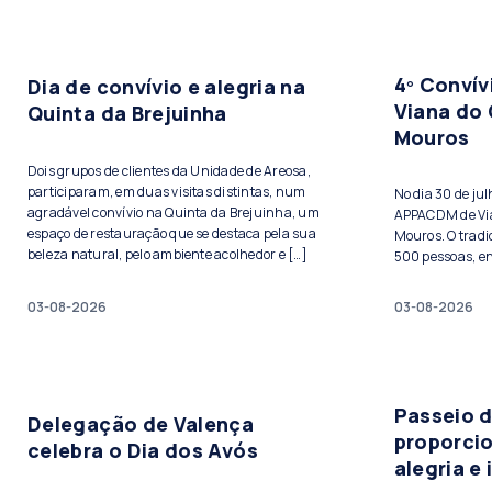
4º Conví
Dia de convívio e alegria na
Viana do 
Quinta da Brejuinha
Mouros
Dois grupos de clientes da Unidade de Areosa,
participaram, em duas visitas distintas, num
No dia 30 de ju
agradável convívio na Quinta da Brejuinha, um
APPACDM de Vian
espaço de restauração que se destaca pela sua
Mouros. O tradi
beleza natural, pelo ambiente acolhedor e […]
500 pessoas, ent
03-08-2026
03-08-2026
Passeio 
Delegação de Valença
proporci
celebra o Dia dos Avós
alegria e