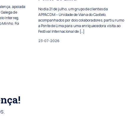
Valença, apoiada
No dia 21 de julho, um grupo de clientes da
 Galega de
APPACDM – Unidade de Viana do Castelo,
lo Interreg,
acompanhados por dois colaboradores, partiu rumo
o Minho. Foi
a Ponte de Lima para uma enriquecedora visita ao
Festival Internacional de […]
23-07-2026
ença!
s.