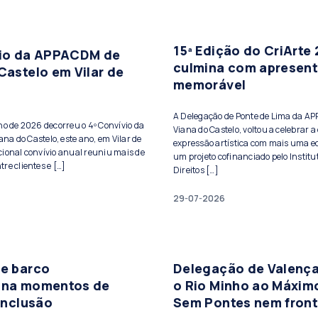
15ª Edição do CriArte
vio da APPACDM de
culmina com apresen
Castelo em Vilar de
memorável
A Delegação de Ponte de Lima da A
lho de 2026 decorreu o 4º Convívio da
Viana do Castelo, voltou a celebrar a 
a do Castelo, este ano, em Vilar de
expressão artística com mais uma ed
cional convívio anual reuniu mais de
um projeto cofinanciado pelo Institu
re clientes e […]
Direitos […]
29-07-2026
de barco
Delegação de Valença
ona momentos de
o Rio Minho ao Máxim
 inclusão
Sem Pontes nem front