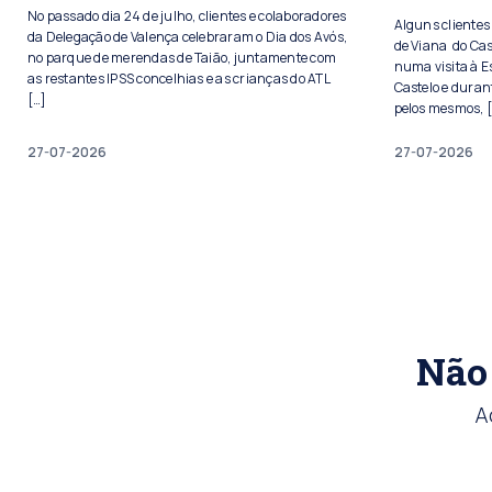
No passado dia 24 de julho, clientes e colaboradores
Alguns cliente
da Delegação de Valença celebraram o Dia dos Avós,
de Viana do Cas
no parque de merendas de Taião, juntamente com
numa visita à E
as restantes IPSS concelhias e as crianças do ATL
Castelo e duran
[…]
pelos mesmos, 
27-07-2026
27-07-2026
Não 
A