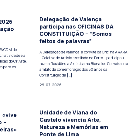
Delegação de Valença
 2026
participa nas OFICINAS DA
tação
CONSTITUIÇÃO – “Somos
feitos de palavras”
PPACDM de
A Delegação de Valença, a convite da Oficina ARARA
criatividade e a
– Coletivo de Artistas sediado no Porto – participou
ição do CriArte,
numa Residência Artística na Bienal de Cerveira, no
to para os
âmbito da comemoração dos 50 anos da
Constituição da […]
29-07-2026
Unidade de Viana do
 «vive
Castelo vivencia Arte,
o –
Natureza e Memórias em
eiras»
Ponte de Lima