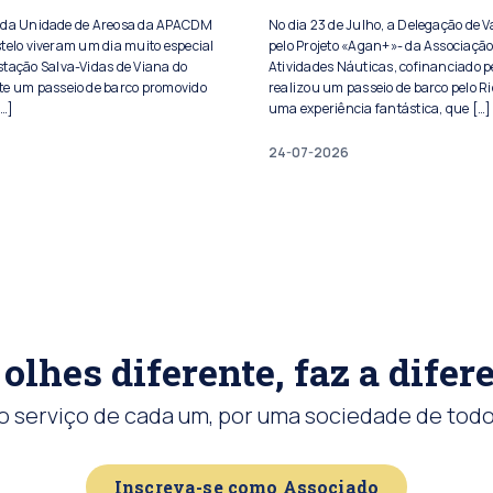
s da Unidade de Areosa da APACDM
No dia 23 de Julho, a Delegação de 
telo viveram um dia muito especial
pelo Projeto «Agan+»- da Associação
stação Salva-Vidas de Viana do
Atividades Náuticas, cofinanciado pe
te um passeio de barco promovido
realizou um passeio de barco pelo Ri
[…]
uma experiência fantástica, que […]
24-07-2026
olhes diferente, faz a difer
o serviço de cada um, por uma sociedade de todo
Inscreva-se como Associado