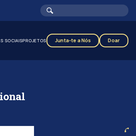
Junta-te a Nós
Doar
S SOCIAIS
PROJETOS
ional