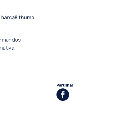
formandos
mativa.
Partilhar