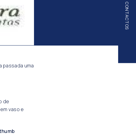
CONTACTOS
na passada uma
o de
 em vaso e