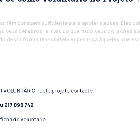
os têm coragem suficiente para apoiar causas. Eles c
s seus cérebros, e mais do que tudo seus corações ao
ndo desta forma transmitem esperança àqueles que est
ER
VOLUNTÁRIO
neste projeto
contacte
u
917 898 749
a
ficha de voluntário.