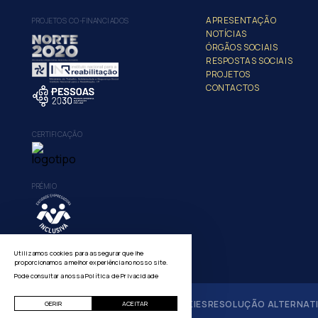
APRESENTAÇÃO
PROJETOS CO-FINANCIADOS
NOTÍCIAS
ÓRGÃOS SOCIAIS
RESPOSTAS SOCIAIS
PROJETOS
CONTACTOS
CERTIFICAÇÃO
PRÉMIO
Utilizamos cookies para assegurar que lhe
proporcionamos a melhor experiência no nosso site.
Pode consultar a nossa
Política de Privacidade
POLÍTICA DE PRIVACIDADE
GERIR COOKIES
RESOLUÇÃO ALTERNATIV
GERIR
ACEITAR