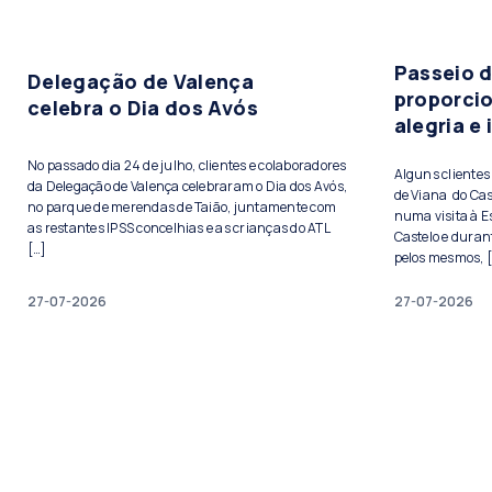
Passeio 
Delegação de Valença
proporci
celebra o Dia dos Avós
alegria e
No passado dia 24 de julho, clientes e colaboradores
Alguns cliente
da Delegação de Valença celebraram o Dia dos Avós,
de Viana do Cas
no parque de merendas de Taião, juntamente com
numa visita à E
as restantes IPSS concelhias e as crianças do ATL
Castelo e duran
[…]
pelos mesmos, 
27-07-2026
27-07-2026