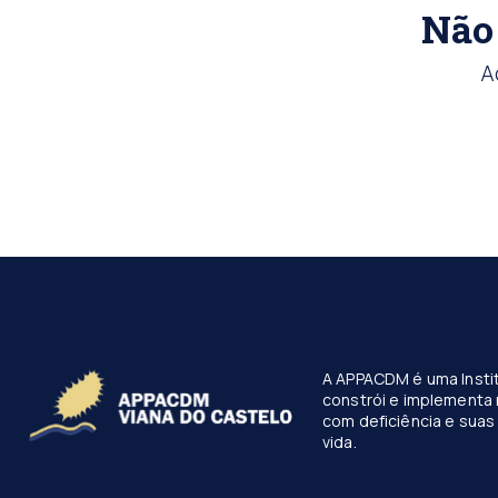
Não 
A
A APPACDM é uma Instit
constrói e implementa 
com deficiência e suas 
vida.