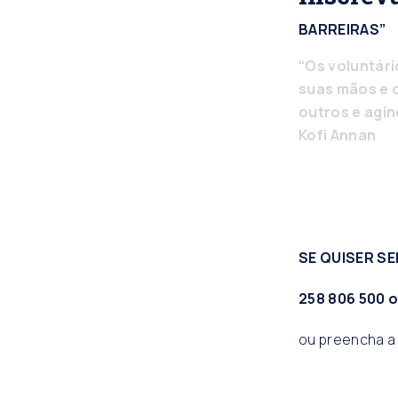
BARREIRAS”
“Os voluntári
suas mãos e o
outros e agi
Kofi Annan
SE QUISER S
258 806 500
o
ou preencha 