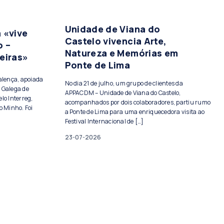
Unidade de Viana do
 «vive
Castelo vivencia Arte,
o –
Natureza e Memórias em
eiras»
Ponte de Lima
Valença, apoiada
No dia 21 de julho, um grupo de clientes da
 Galega de
APPACDM – Unidade de Viana do Castelo,
lo Interreg,
acompanhados por dois colaboradores, partiu rumo
o Minho. Foi
a Ponte de Lima para uma enriquecedora visita ao
Festival Internacional de […]
23-07-2026