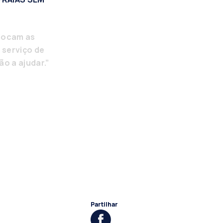
olocam as
 serviço de
ão a ajudar.”
Partilhar