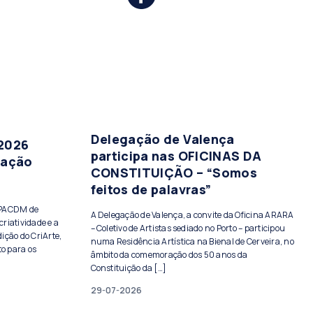
Delegação de Valença
 2026
participa nas OFICINAS DA
tação
CONSTITUIÇÃO – “Somos
feitos de palavras”
PPACDM de
A Delegação de Valença, a convite da Oficina ARARA
criatividade e a
– Coletivo de Artistas sediado no Porto – participou
ição do CriArte,
numa Residência Artística na Bienal de Cerveira, no
to para os
âmbito da comemoração dos 50 anos da
Constituição da […]
29-07-2026