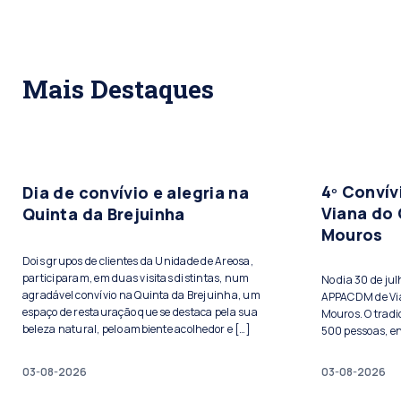
Mais Destaques
4º Conví
Dia de convívio e alegria na
Viana do 
Quinta da Brejuinha
Mouros
Dois grupos de clientes da Unidade de Areosa,
participaram, em duas visitas distintas, num
No dia 30 de ju
agradável convívio na Quinta da Brejuinha, um
APPACDM de Vian
espaço de restauração que se destaca pela sua
Mouros. O tradi
beleza natural, pelo ambiente acolhedor e […]
500 pessoas, ent
03-08-2026
03-08-2026