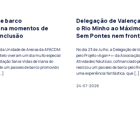
de barco
Delegação de Valença
ona momentos de
o Rio Minho ao Máxim
 inclusão
Sem Pontes nem front
s da Unidade de Areosa da APACDM
No dia 23 de Julho, a Delegação de 
telo viveram um dia muito especial
pelo Projeto «Agan+»- da Associação
stação Salva-Vidas de Viana do
Atividades Náuticas, cofinanciado pe
te um passeio de barco promovido
realizou um passeio de barco pelo Ri
[…]
uma experiência fantástica, que […]
24-07-2026