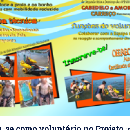
a-se como voluntário no Projeto
“